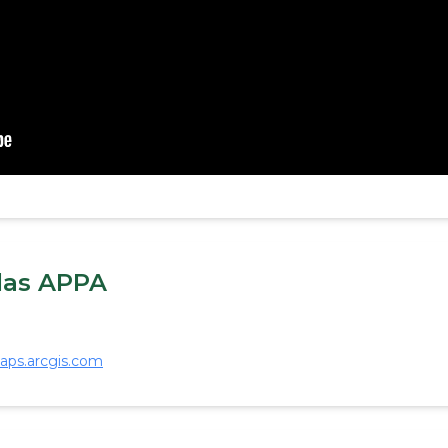
 las APPA
aps.arcgis.com