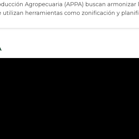
roducción Agropecuaria (APPA) buscan armonizar 
e utilizan herramientas como zonificación y planifi
A