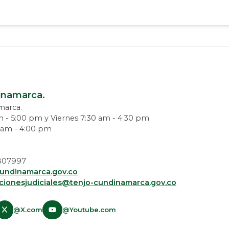
dinamarca.
amarca.
m - 5:00 pm y Viernes 7:30 am - 4:30 pm
0 am - 4:00 pm
 5807997
undinamarca.gov.co
acionesjudiciales@tenjo-cundinamarca.gov.co​
@X.com
@Youtube.com