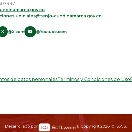
 5807997
undinamarca.gov.co
acionesjudiciales@tenjo-cundinamarca.gov.co​
@X.com
@Youtube.com
entos de datos personales
Términos y Condiciones de Uso
Desarrollado por:
© Copyright
2026
101 S.A.S.