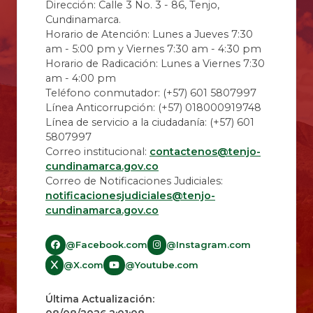
Dirección: Calle 3 No. 3 - 86, Tenjo,
Cundinamarca.
Horario de Atención: Lunes a Jueves 7:30
am - 5:00 pm y Viernes 7:30 am - 4:30 pm
Horario de Radicación: Lunes a Viernes 7:30
am - 4:00 pm
Teléfono conmutador: (+57) 601 5807997
Línea Anticorrupción: (+57) 018000919748
Línea de servicio a la ciudadanía: (+57) 601
5807997
Correo institucional:
contactenos@tenjo-
cundinamarca.gov.co
Correo de Notificaciones Judiciales:
notificacionesjudiciales@tenjo-
cundinamarca.gov.co​
@Facebook.com
@Instagram.com
@X.com
@Youtube.com
Última Actualización: