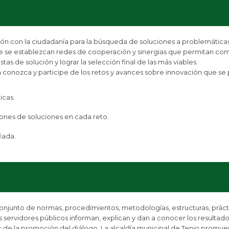
ón con la ciudadanía para la búsqueda de soluciones a problemática
 que se establezcan redes de cooperación y sinergias que permitan 
tas de solución y lograr la selección final de las más viables.
a conozca y participe de los retos y avances sobre innovación que se
icas.
iones de soluciones en cada reto.
ñada.
njunto de normas, procedimientos, metodologías, estructuras, prácti
los servidores públicos informan, explican y dan a conocer los resultado
tir de la promoción del diálogo. La alcaldía municipal de Tenjo promu