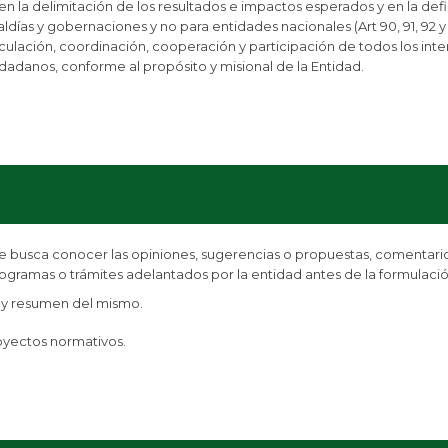
 la delimitación de los resultados e impactos esperados y en la defi
caldías y gobernaciones y no para entidades nacionales (Art 90, 91, 92 y 
ticulación, coordinación, cooperación y participación de todos los in
udadanos, conforme al propósito y misional de la Entidad.
 busca conocer las opiniones, sugerencias o propuestas, comentarios
programas o trámites adelantados por la entidad antes de la formulac
) y resumen del mismo.
oyectos normativos.