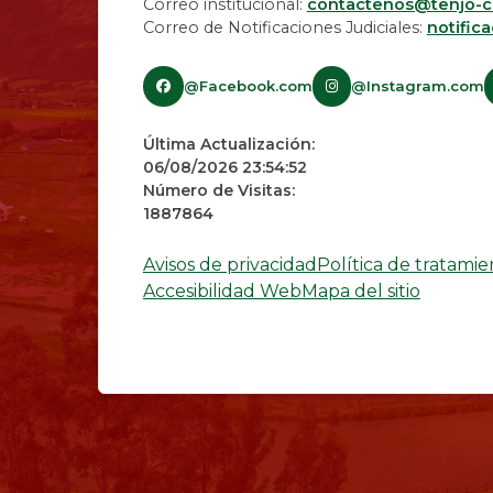
Correo institucional:
contactenos@tenjo-c
Correo de Notificaciones Judiciales:
notific
@Facebook.com
@Instagram.com
Última Actualización:
06/08/2026 23:54:52
Número de Visitas:
1887864
Avisos de privacidad
Política de tratami
Accesibilidad Web
Mapa del sitio