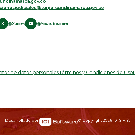
undinamarca.gov.co
acionesjudiciales@tenjo-cundinamarca.gov.co​
@X.com
@Youtube.com
entos de datos personales
Términos y Condiciones de Uso
Desarrollado por:
© Copyright
2026
101 S.A.S.