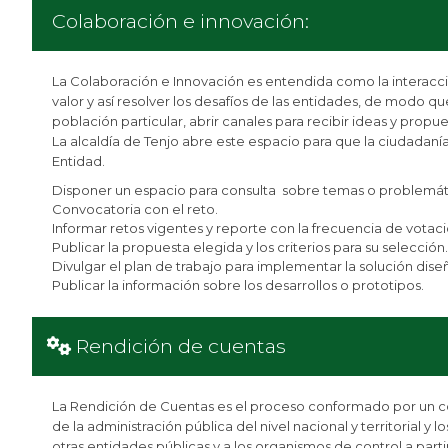
Colaboración e innovación:
La Colaboración e Innovación es entendida como la interacci
valor y así resolver los desafíos de las entidades, de modo
población particular, abrir canales para recibir ideas y propues
La alcaldía de Tenjo abre este espacio para que la ciudadaní
Entidad.
Disponer un espacio para consulta sobre temas o problemát
Convocatoria con el reto.
Informar retos vigentes y reporte con la frecuencia de votac
Publicar la propuesta elegida y los criterios para su selección.
Divulgar el plan de trabajo para implementar la solución dise
Publicar la información sobre los desarrollos o prototipos.
Rendición de cuentas
La Rendición de Cuentas es el proceso conformado por un co
de la administración pública del nivel nacional y territorial y 
otras entidades públicas y a los organismos de control a par