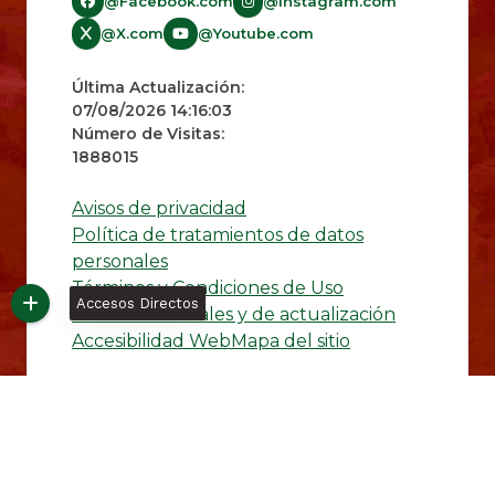
@Facebook.com
@Instagram.com
@X.com
@Youtube.com
Última Actualización:
07/08/2026 14:16:03
Número de Visitas:
1888015
Avisos de privacidad
Política de tratamientos de datos
personales
Términos y Condiciones de Uso
Accesos Directos
Política editoriales y de actualización
Accesibilidad Web
Mapa del sitio
Desarrollado
© Copyright
2026
101
por:
S.A.S.