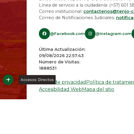
Línea de servicio a la ciudadanía: (+57) 601
Correo institucional:
contactenos@tenjo-c
Correo de Notificaciones Judiciales:
notific
@Facebook.com
@Instagram.com
Última Actualización:
09/08/2026 22:57:43
Número de Visitas:
1888531
Accesos Directos
Avisos de privacidad
Política de tratami
Accesibilidad Web
Mapa del sitio