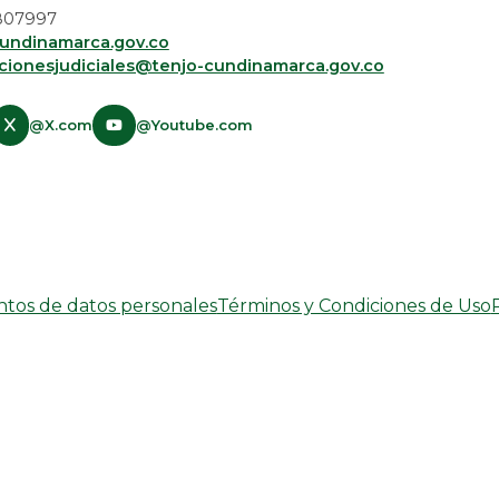
 5807997
undinamarca.gov.co
acionesjudiciales@tenjo-cundinamarca.gov.co​
@X.com
@Youtube.com
entos de datos personales
Términos y Condiciones de Uso
Desarrollado por:
© Copyright
2026
101 S.A.S.