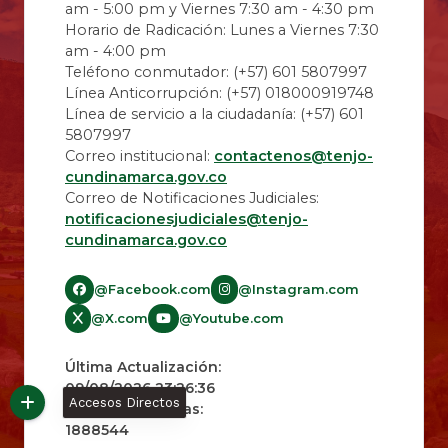
am - 5:00 pm y Viernes 7:30 am - 4:30 pm
Horario de Radicación: Lunes a Viernes 7:30
am - 4:00 pm
Teléfono conmutador: (+57) 601 5807997
Línea Anticorrupción: (+57) 018000919748
Línea de servicio a la ciudadanía: (+57) 601
5807997
Correo institucional:
contactenos@tenjo-
cundinamarca.gov.co
Correo de Notificaciones Judiciales:
notificacionesjudiciales@tenjo-
cundinamarca.gov.co​
@Facebook.com
@Instagram.com
@X.com
@Youtube.com
Última Actualización:
09/08/2026 23:26:36
Accesos Directos
Número de Visitas:
1888544