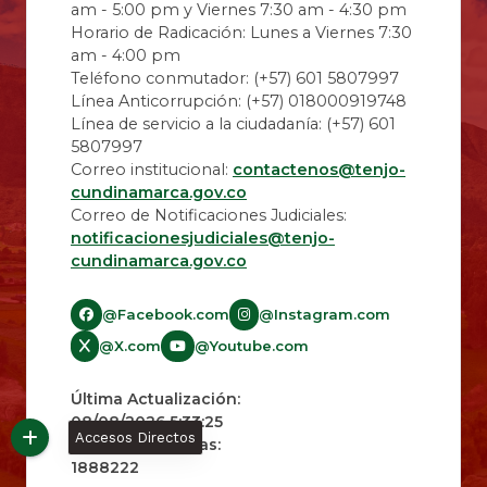
am - 5:00 pm y Viernes 7:30 am - 4:30 pm
Horario de Radicación: Lunes a Viernes 7:30
am - 4:00 pm
Teléfono conmutador: (+57) 601 5807997
Línea Anticorrupción: (+57) 018000919748
Línea de servicio a la ciudadanía: (+57) 601
5807997
Correo institucional:
contactenos@tenjo-
cundinamarca.gov.co
Correo de Notificaciones Judiciales:
notificacionesjudiciales@tenjo-
cundinamarca.gov.co​
@Facebook.com
@Instagram.com
@X.com
@Youtube.com
Última Actualización:
08/08/2026 5:33:25
Accesos Directos
Número de Visitas:
1888222