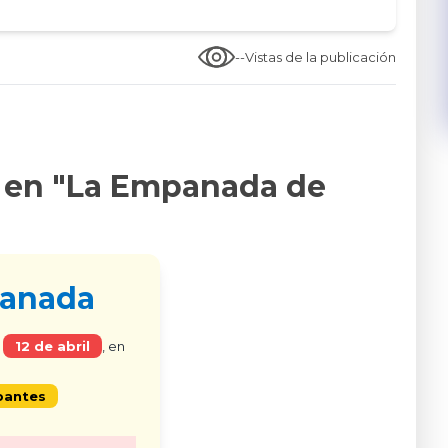
--
Vistas de la publicación
o en "La Empanada de
mpanada
o
12 de abril
, en
pantes