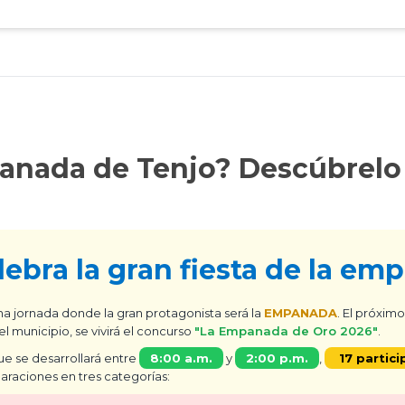
panada de Tenjo? Descúbrel
elebra la gran fiesta de la e
una jornada donde la gran protagonista será la
EMPANADA
. El próxim
el municipio, se vivirá el concurso
"La Empanada de Oro 2026"
.
ue se desarrollará entre
8:00 a.m.
y
2:00 p.m.
,
17 partici
araciones en tres categorías: