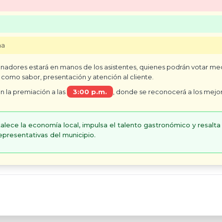
na
anadores estará en manos de los asistentes, quienes podrán votar m
 como sabor, presentación y atención al cliente.
n la premiación a las
3:00 p.m.
, donde se reconocerá a los mejo
rtalece la economía local, impulsa el talento gastronómico y resalta
epresentativas del municipio.