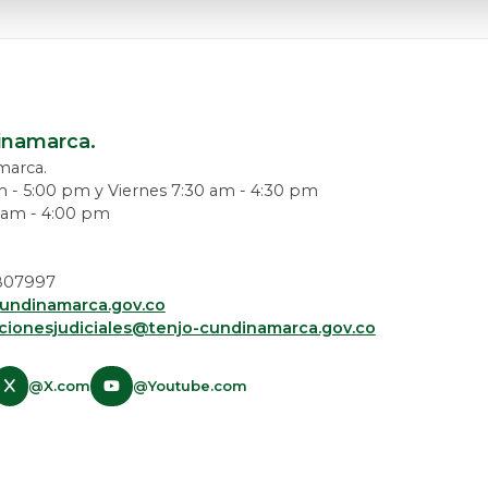
dinamarca.
amarca.
m - 5:00 pm y Viernes 7:30 am - 4:30 pm
0 am - 4:00 pm
 5807997
undinamarca.gov.co
acionesjudiciales@tenjo-cundinamarca.gov.co​
@X.com
@Youtube.com