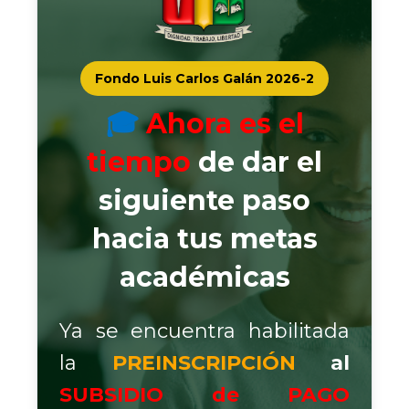
Fondo Luis Carlos Galán 2026-2
🎓
Ahora es el
tiempo
de dar el
siguiente paso
hacia tus metas
académicas
​​Ya se encuentra habilitada
la
PREINSCRIPCIÓN
al
SUBSIDIO de PAGO