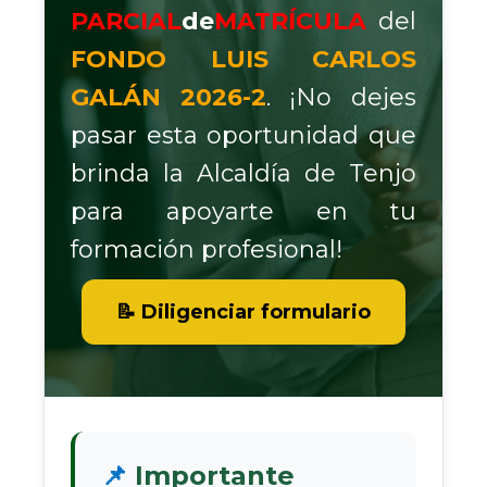
PARCIAL
de
MATRÍCULA
del
FONDO LUIS CARLOS
GALÁN 2026-2
. ¡No dejes
pasar esta oportunidad que
brinda la Alcaldía de Tenjo
para apoyarte en tu
formación profesional!​
​📝 Diligenciar formulario​
📌
Importante