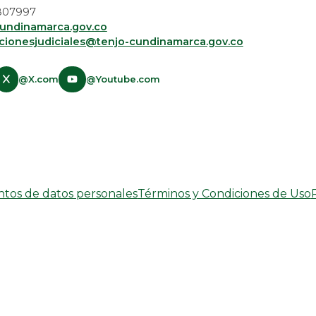
 5807997
undinamarca.gov.co
acionesjudiciales@tenjo-cundinamarca.gov.co​
@X.com
@Youtube.com
entos de datos personales
Términos y Condiciones de Uso
Desarrollado por:
© Copyright
2026
101 S.A.S.