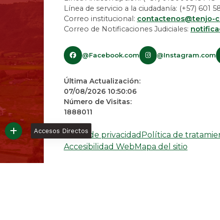
Línea de servicio a la ciudadanía: (+57) 601
Correo institucional:
contactenos@tenjo-c
Correo de Notificaciones Judiciales:
notific
@Facebook.com
@Instagram.com
Última Actualización:
07/08/2026 10:50:06
Número de Visitas:
1888011
Accesos Directos
Avisos de privacidad
Política de tratami
Accesibilidad Web
Mapa del sitio